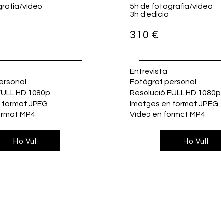
grafia/vídeo
​5h de fotografia/vídeo
3h d'edició
310 €
​Entrevista
ersonal
Fotògraf personal
FULL HD 1080p
Resolució FULL HD 1080p
 format JPEG
Imatges en format JPEG
ormat MP4
Vídeo en format MP4
Ho Vull
Ho Vull