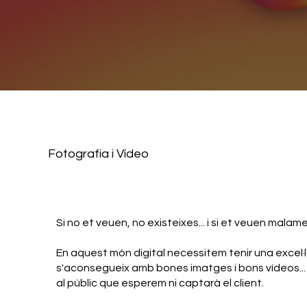
​Fotografia i Vídeo
Si no et veuen, no existeixes... i si et veuen mala
En aquest món digital necessitem tenir una excel·l
s'aconsegueix amb bones imatges i bons vídeos... s
al públic que esperem ni captarà el client.