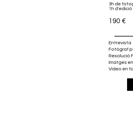
​3h de foto
1h d'edició
190 €
​Entrevista
Fotògraf p
Resolució 
Imatges en
Vídeo en f