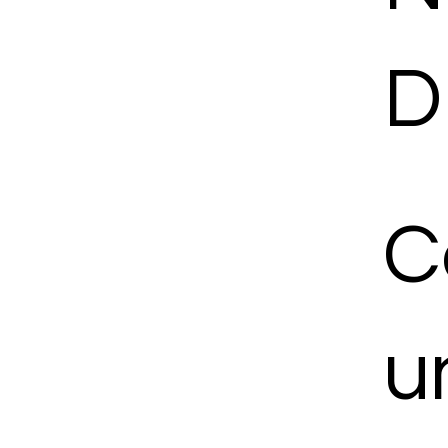
D
C
u