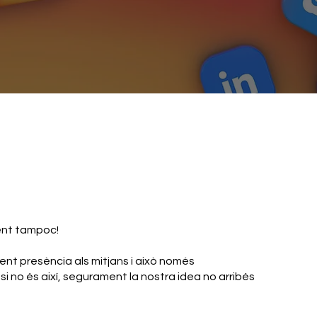
ment tampoc!
ent presència als mitjans i això només
i no és així, segurament la nostra idea no arribés