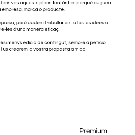
'oferir-vos aquests plans fantàstics perquè pugueu
ra empresa, marca o producte.
presa, però podem treballar en totes les idees o
e-les d'una manera eficaç.
és/menys edició de contingut, sempre a petició
i us crearem la vostra proposta a mida.
Premium